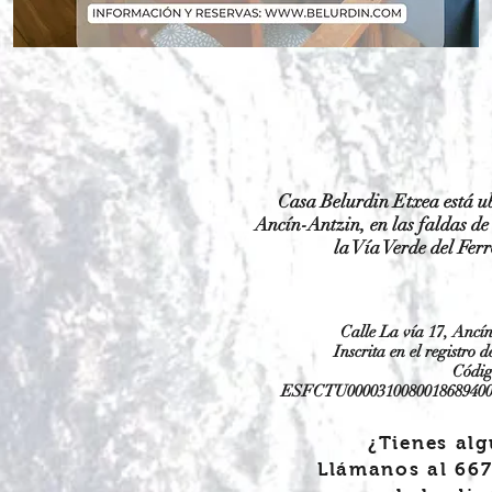
Casa Belurdin Etxea está u
Ancín-Antzin, en las faldas de 
la Vía Verde del Fer
Calle La vía 17, Ancí
Inscrita en el registro
Códi
ESFCTU0000310080018689400
¿Tienes al
Llámanos al 667