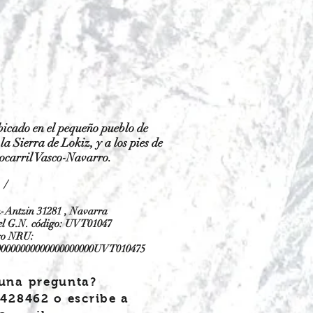
bicado en el pequeño pueblo de
la Sierra de Lokiz, y a los pies de
rocarril Vasco-Navarro
.
/
n-Antzin 31281 , Navarra
 del G.N. código: UVT01047
go NRU:
0000000000000000000UVT010475
guna pregunta?
428462 o escribe a