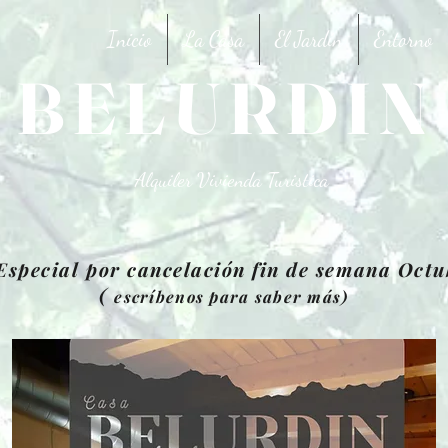
Inicio
La Casa
El Jardín
Entorno
BELURDIN
a
Alquiler Vivienda Turistica
Especial por cancelación fin de semana Octu
(
escríbenos para saber más)